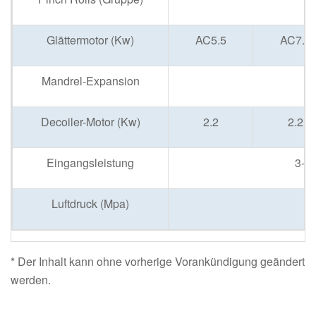
Glättermotor (Kw)
AC5.5
AC7.5
Mandrel-Expansion
Decoiler-Motor (Kw)
2.2
2.2
Eingangsleistung
3-P
Luftdruck (Mpa)
* Der Inhalt kann ohne vorherige Vorankündigung geändert
werden.