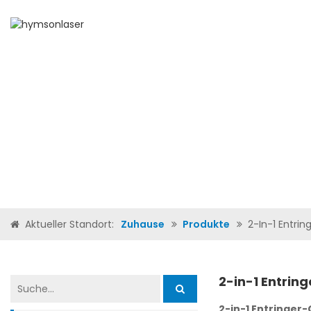
ZUHAUSE
ÜBER UNS
PR
Aktueller Standort:
Zuhause
Produkte
2-In-1 Entrin
2-in-1 Entrin
2-in-1 Entringer-