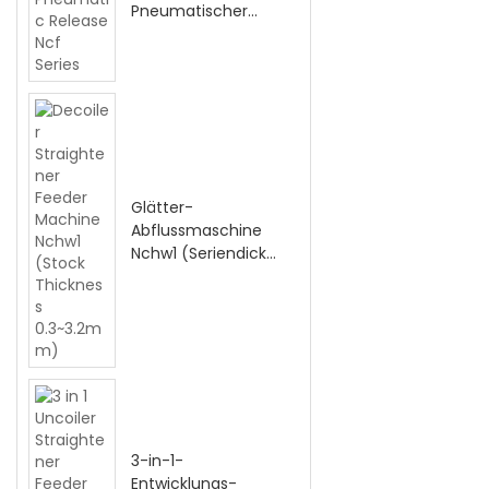
Pneumatischer
Auslöser NCF-Serie
Glätter-
Abflussmaschine
Nchw1 (Seriendicke
0,3~3,2 mm)
3-in-1-
Entwicklungs-