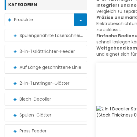
KATEGORIEN
Integriert und ho
Vergleich zu sepa
Präzise und mark
Produkte
Elektrobeschichtun
zurücklässt.
Spulengenährte Laserschneidemaschine
Einfache Bedien
schnell loslegen k
Weitgehend komp
3-in-1 Glättrichter-Feeder
und eignet sich fü
Auf Länge geschnittene Linie
2-in-1 Entringer-Glätter
Blech-Decoiler
Spulen-Glätter
Press Feeder