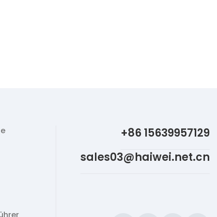
ie
+86 15639957129
sales03@haiwei.net.cn
ührer