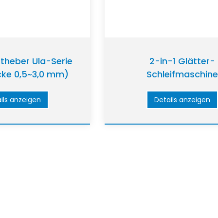
ttheber Ula-Serie
2-in-1 Glätter-
cke 0,5~3,0 mm)
Schleifmaschine
(Originalstärke 0,3~1
ils anzeigen
Details anzeigen