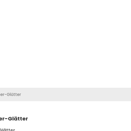
ODUKTE
VIDEOS
LÖSUNGEN
NACHRICHTEN
KONTAKTIEREN SIE U
ger-Glätter
ger-Glätter
Glätter