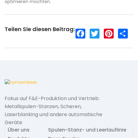
optimieren möchten.
Teilen Sie diesen Beitrag:
F
T
P
S
a
w
i
h
c
i
n
a
e
t
t
r
b
t
e
e
o
e
r
o
r
e
k
s
t
Fokus auf F&E-Produktion und Vertrieb:
Metallspulen-Stanzen, Scheren,
Laserblanking und andere automatische
Geräte
Über uns
Spulen-Stanz- und Leerlauflinie