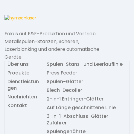
k
s
t
Fokus auf F&E-Produktion und Vertrieb:
Metallspulen-Stanzen, Scheren,
Laserblanking und andere automatische
Geräte
Über uns
Spulen-Stanz- und Leerlauflinie
Produkte
Press Feeder
Dienstleistun
Spulen-Glätter
gen
Blech-Decoiler
Nachrichten
2-in-1 Entringer-Glätter
Kontakt
Auf Länge geschnittene Linie
3-in-1-Abschluss-Glätter-
Zuführer
Spulengenährte