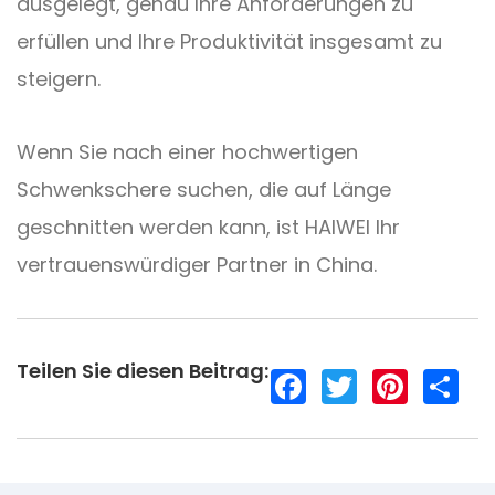
ausgelegt, genau Ihre Anforderungen zu
erfüllen und Ihre Produktivität insgesamt zu
steigern.
Wenn Sie nach einer hochwertigen
Schwenkschere suchen, die auf Länge
geschnitten werden kann, ist HAIWEI Ihr
vertrauenswürdiger Partner in China.
Teilen Sie diesen Beitrag:
F
T
P
S
a
w
i
h
c
i
n
a
e
t
t
r
b
t
e
e
o
e
r
o
r
e