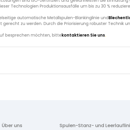
r
Lösungen sind ISO-zertifiziert und gewährleisten die Einhaltung 
ieser Technologien Produktionsausfälle um bis zu 30 % reduziere
ielseitige automatische Metallspulen-Blankinglinie und
Blechentl
eit gerecht zu werden. Durch die Priorisierung robuster Techni
auf besprechen möchten, bitte
kontaktieren Sie uns
.
Über uns
Spulen-Stanz- und Leerlauflin