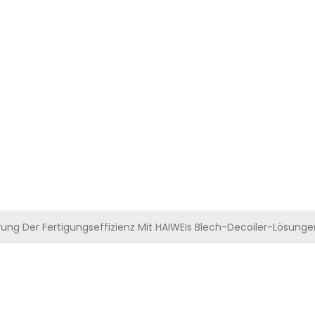
ODUKTE
VIDEOS
LÖSUNGEN
NACHRICHTEN
KONTAKTIEREN SIE U
ung Der Fertigungseffizienz Mit HAIWEIs Blech-Decoiler-Lösunge