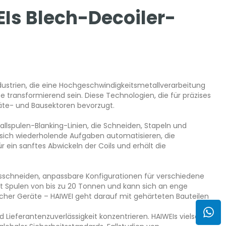
EIs Blech-Decoiler-
dustrien, die eine Hochgeschwindigkeitsmetallverarbeitung
 transformierend sein. Diese Technologien, die für präzises
äte- und Bausektoren bevorzugt.
tallspulen-Blanking-Linien, die Schneiden, Stapeln und
e sich wiederholende Aufgaben automatisieren, die
ür ein sanftes Abwickeln der Coils und erhält die
nsschneiden, anpassbare Konfigurationen für verschiedene
rägt Spulen von bis zu 20 Tonnen und kann sich an enge
cher Geräte – HAIWEI geht darauf mit gehärteten Bauteilen
Lieferantenzuverlässigkeit konzentrieren. HAIWEIs vielseitige