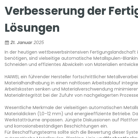
Verbesserung der Ferti
Lösungen
21. Januar
2025
In der heutigen wettbewerbsintensiven Fertigungslandschaft i
benötigen, sind vielseitige automatische Metallspulen-Blank
Schneiden und effizientes Abwickeln von Materialien entwic
HAIWEI, ein führender Hersteller fortschrittlicher Metallverar
Materialhandhabung in einen nahtlosen Arbeitsablauf integrie
Arbeitskosten senken und Materialverschwendung minimieren. 
Materialintegrität bei der Zufuhr von nachgelagerten Prozesse
Wesentliche Merkmale der vielseitigen automatischen Metalls
Materialdicken (1,0–12 mm) und energieeffiziente Betriebe. D
Werkstatträume anpassen. Jüngste Diskussionen auf Plattform
und korrosionsbeständigen Beschichtungen ein.
Für Beschaffungsteams sollte sich die Bewertung dieser System