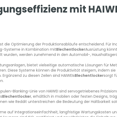
gungseffizienz mit HAIW
st die Optimierung der Produktionsabläufe entscheidend. Für In
ing-Systeme in Kombination mit
Blechentlocker
Ausrüstung könnte
kelt wurden, werden zunehmend in den Automobil-, Haushaltsger
beitungsanlagen, bietet vielseitige automatische Lösungen für Me
ren. Diese Systeme können die Produktivität steigern, indem si
Ergänzend zu diesen Zeilen sind HAIWEIs
Blechentlocker
sorgt f
n.
pulen-Blanking-Linie von HAIWEI sind servogetriebenes Präzisio
as
Blechentlocker
, erhältlich in mobilen oder festen Designs, t
en wie Reddit unterstreichen die Bedeutung der Haltbarkeit sol
e auf Integrationseinfachheit, langfristige Wartungskosten und 